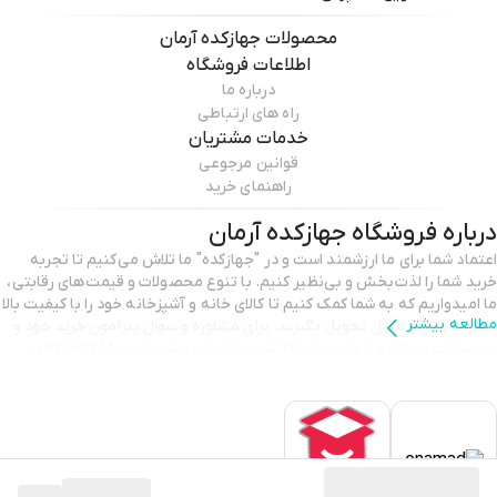
محصولات
جهازکده آرمان
اطلاعات فروشگاه
درباره ما
راه های ارتباطی
خدمات مشتریان
قوانین مرجوعی
راهنمای خرید
درباره فروشگاه
جهازکده آرمان
اعتماد شما برای ما ارزشمند است و در "جهازکده" ما تلاش می‌کنیم تا تجربه
خرید شما را لذت‌بخش و بی‌نظیر کنیم. با تنوع محصولات و قیمت‌های رقابتی،
ما امیدواریم که به شما کمک کنیم تا کالای خانه و آشپزخانه خود را با کیفیت بالا
مطالعه بیشتر
انتخاب و درب منزل تحویل بگیرید. برای مشاوره و سوال پیرامون خرید خود و
محصولات جهازکده از ۱۰ صبح تا ۲۱ شب، با شماره پشتیبانی 09126037880 در
تماس باشید. با تشکر از انتخاب شما و اعتمادی که به ما می‌گذارید.