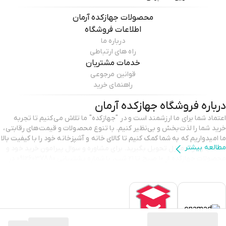
محصولات
جهازکده آرمان
اطلاعات فروشگاه
درباره ما
راه های ارتباطی
خدمات مشتریان
قوانین مرجوعی
راهنمای خرید
درباره فروشگاه
جهازکده آرمان
اعتماد شما برای ما ارزشمند است و در "جهازکده" ما تلاش می‌کنیم تا تجربه
خرید شما را لذت‌بخش و بی‌نظیر کنیم. با تنوع محصولات و قیمت‌های رقابتی،
ما امیدواریم که به شما کمک کنیم تا کالای خانه و آشپزخانه خود را با کیفیت بالا
مطالعه بیشتر
انتخاب و درب منزل تحویل بگیرید. برای مشاوره و سوال پیرامون خرید خود و
محصولات جهازکده از ۱۰ صبح تا ۲۱ شب، با شماره پشتیبانی 09126037880 در
تماس باشید. با تشکر از انتخاب شما و اعتمادی که به ما می‌گذارید.