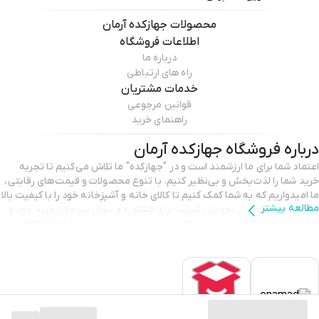
محصولات
جهازکده آرمان
اطلاعات فروشگاه
درباره ما
راه های ارتباطی
خدمات مشتریان
قوانین مرجوعی
راهنمای خرید
درباره فروشگاه
جهازکده آرمان
اعتماد شما برای ما ارزشمند است و در "جهازکده" ما تلاش می‌کنیم تا تجربه
خرید شما را لذت‌بخش و بی‌نظیر کنیم. با تنوع محصولات و قیمت‌های رقابتی،
ما امیدواریم که به شما کمک کنیم تا کالای خانه و آشپزخانه خود را با کیفیت بالا
مطالعه بیشتر
انتخاب و درب منزل تحویل بگیرید. برای مشاوره و سوال پیرامون خرید خود و
محصولات جهازکده از ۱۰ صبح تا ۲۱ شب، با شماره پشتیبانی 09126037880 در
تماس باشید. با تشکر از انتخاب شما و اعتمادی که به ما می‌گذارید.