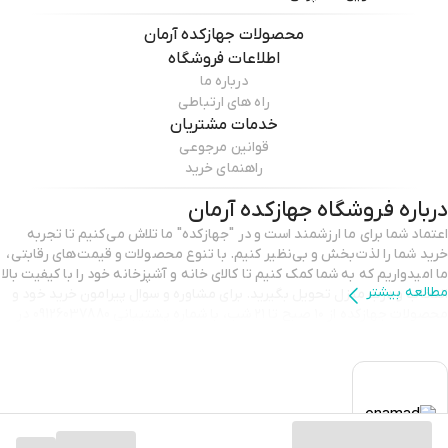
محصولات
جهازکده آرمان
اطلاعات فروشگاه
درباره ما
راه های ارتباطی
خدمات مشتریان
قوانین مرجوعی
راهنمای خرید
درباره فروشگاه
جهازکده آرمان
اعتماد شما برای ما ارزشمند است و در "جهازکده" ما تلاش می‌کنیم تا تجربه
خرید شما را لذت‌بخش و بی‌نظیر کنیم. با تنوع محصولات و قیمت‌های رقابتی،
ما امیدواریم که به شما کمک کنیم تا کالای خانه و آشپزخانه خود را با کیفیت بالا
مطالعه بیشتر
انتخاب و درب منزل تحویل بگیرید. برای مشاوره و سوال پیرامون خرید خود و
محصولات جهازکده از ۱۰ صبح تا ۲۱ شب، با شماره پشتیبانی 09126037880 در
تماس باشید. با تشکر از انتخاب شما و اعتمادی که به ما می‌گذارید.