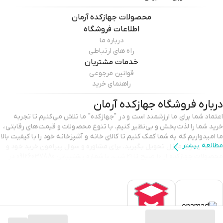
محصولات
جهازکده آرمان
اطلاعات فروشگاه
درباره ما
راه های ارتباطی
خدمات مشتریان
قوانین مرجوعی
راهنمای خرید
درباره فروشگاه
جهازکده آرمان
اعتماد شما برای ما ارزشمند است و در "جهازکده" ما تلاش می‌کنیم تا تجربه
خرید شما را لذت‌بخش و بی‌نظیر کنیم. با تنوع محصولات و قیمت‌های رقابتی،
ما امیدواریم که به شما کمک کنیم تا کالای خانه و آشپزخانه خود را با کیفیت بالا
مطالعه بیشتر
انتخاب و درب منزل تحویل بگیرید. برای مشاوره و سوال پیرامون خرید خود و
محصولات جهازکده از ۱۰ صبح تا ۲۱ شب، با شماره پشتیبانی 09126037880 در
تماس باشید. با تشکر از انتخاب شما و اعتمادی که به ما می‌گذارید.