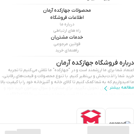
محصولات
جهازکده آرمان
اطلاعات فروشگاه
درباره ما
راه های ارتباطی
خدمات مشتریان
قوانین مرجوعی
راهنمای خرید
درباره فروشگاه
جهازکده آرمان
اعتماد شما برای ما ارزشمند است و در "جهازکده" ما تلاش می‌کنیم تا تجربه
خرید شما را لذت‌بخش و بی‌نظیر کنیم. با تنوع محصولات و قیمت‌های رقابتی،
ما امیدواریم که به شما کمک کنیم تا کالای خانه و آشپزخانه خود را با کیفیت بالا
مطالعه بیشتر
انتخاب و درب منزل تحویل بگیرید. برای مشاوره و سوال پیرامون خرید خود و
محصولات جهازکده از ۱۰ صبح تا ۲۱ شب، با شماره پشتیبانی 09126037880 در
تماس باشید. با تشکر از انتخاب شما و اعتمادی که به ما می‌گذارید.