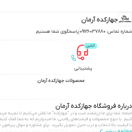
جهازکده آرمان
شماره تماس:
09126037880
پاسخگوی شما هستیم
پشتیبانی
محصولات
جهازکده آرمان
درباره فروشگاه
جهازکده آرمان
اعتماد شما برای ما ارزشمند است و در "جهازکده" ما تلاش می‌کنیم تا تجربه خری
کنیم. با تنوع محصولات و قیمت‌های رقابتی، ما امیدواریم که به شما کمک کنیم ت
با کیفیت بالا انتخاب و درب منزل تحویل بگیرید. برا
مطالعه بیشتر
۱۰ صبح تا ۲۱ شب، با شماره پشتیبانی 09126037880 د