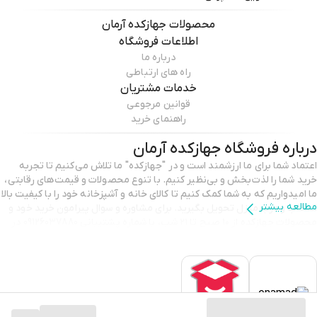
محصولات
جهازکده آرمان
اطلاعات فروشگاه
درباره ما
راه های ارتباطی
خدمات مشتریان
قوانین مرجوعی
راهنمای خرید
درباره فروشگاه
جهازکده آرمان
اعتماد شما برای ما ارزشمند است و در "جهازکده" ما تلاش می‌کنیم تا تجربه
خرید شما را لذت‌بخش و بی‌نظیر کنیم. با تنوع محصولات و قیمت‌های رقابتی،
ما امیدواریم که به شما کمک کنیم تا کالای خانه و آشپزخانه خود را با کیفیت بالا
مطالعه بیشتر
انتخاب و درب منزل تحویل بگیرید. برای مشاوره و سوال پیرامون خرید خود و
محصولات جهازکده از ۱۰ صبح تا ۲۱ شب، با شماره پشتیبانی 09126037880 در
تماس باشید. با تشکر از انتخاب شما و اعتمادی که به ما می‌گذارید.