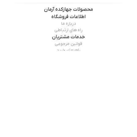
محصولات
جهازکده آرمان
اطلاعات فروشگاه
درباره ما
راه های ارتباطی
خدمات مشتریان
قوانین مرجوعی
راهنمای خرید
درباره فروشگاه
جهازکده آرمان
اعتماد شما برای ما ارزشمند است و در "جهازکده" ما تلاش می‌کنیم تا تجربه
خرید شما را لذت‌بخش و بی‌نظیر کنیم. با تنوع محصولات و قیمت‌های رقابتی،
ما امیدواریم که به شما کمک کنیم تا کالای خانه و آشپزخانه خود را با کیفیت بالا
مطالعه بیشتر
انتخاب و درب منزل تحویل بگیرید. برای مشاوره و سوال پیرامون خرید خود و
محصولات جهازکده از ۱۰ صبح تا ۲۱ شب، با شماره پشتیبانی 09126037880 در
تماس باشید. با تشکر از انتخاب شما و اعتمادی که به ما می‌گذارید.