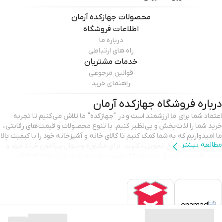
محصولات
جهازکده آرمان
اطلاعات فروشگاه
درباره ما
راه های ارتباطی
خدمات مشتریان
قوانین مرجوعی
راهنمای خرید
درباره فروشگاه
جهازکده آرمان
اعتماد شما برای ما ارزشمند است و در "جهازکده" ما تلاش می‌کنیم تا تجربه
خرید شما را لذت‌بخش و بی‌نظیر کنیم. با تنوع محصولات و قیمت‌های رقابتی،
ما امیدواریم که به شما کمک کنیم تا کالای خانه و آشپزخانه خود را با کیفیت بالا
مطالعه بیشتر
انتخاب و درب منزل تحویل بگیرید. برای مشاوره و سوال پیرامون خرید خود و
محصولات جهازکده از ۱۰ صبح تا ۲۱ شب، با شماره پشتیبانی 09126037880 در
تماس باشید. با تشکر از انتخاب شما و اعتمادی که به ما می‌گذارید.