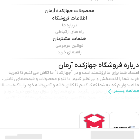
محصولات
جهازکده آرمان
اطلاعات فروشگاه
درباره ما
راه های ارتباطی
خدمات مشتریان
قوانین مرجوعی
راهنمای خرید
درباره فروشگاه
جهازکده آرمان
اعتماد شما برای ما ارزشمند است و در "جهازکده" ما تلاش می‌کنیم تا تجربه
خرید شما را لذت‌بخش و بی‌نظیر کنیم. با تنوع محصولات و قیمت‌های رقابتی،
ما امیدواریم که به شما کمک کنیم تا کالای خانه و آشپزخانه خود را با کیفیت بالا
مطالعه بیشتر
انتخاب و درب منزل تحویل بگیرید. برای مشاوره و سوال پیرامون خرید خود و
محصولات جهازکده از ۱۰ صبح تا ۲۱ شب، با شماره پشتیبانی 09126037880 در
تماس باشید. با تشکر از انتخاب شما و اعتمادی که به ما می‌گذارید.